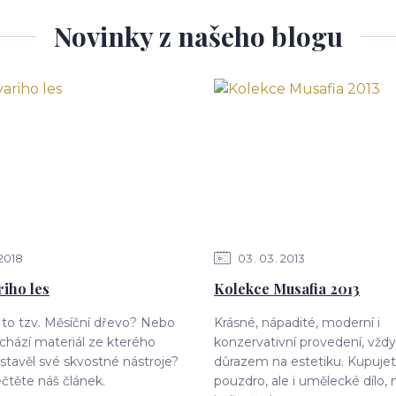
Novinky z našeho blogu
2018
03
03
2013
riho les
Kolekce Musafia 2013
e to tzv. Měsíční dřevo? Nebo
Krásné, nápadité, moderní i
hází materiál ze kterého
konzervativní provedení, vždy
i stavěl své skvostné nástroje?
důrazem na estetiku. Kupujet
ečtěte náš článek.
pouzdro, ale i umělecké dílo