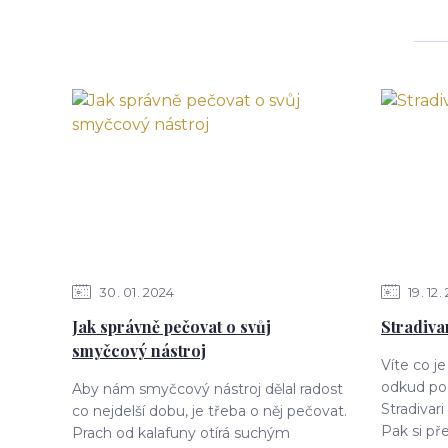
30
01
2024
19
12
Jak správně pečovat o svůj
Stradiva
smyčcový nástroj
Víte co j
odkud poc
Aby nám smyčcový nástroj dělal radost
Stradivar
co nejdelší dobu, je třeba o něj pečovat.
Pak si př
Prach od kalafuny otírá suchým