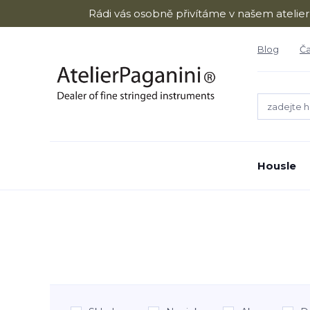
Rádi vás osobně přivítáme v našem atelie
Blog
Ča
Housle