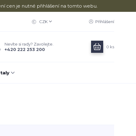
ní cen je nutné přihlášení na tomto webu.
CZK
Přihlášení
Nevíte si rady? Zavolejte.
0
ks
+420 222 253 200
taly