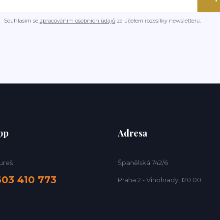
Souhlasím se
zpracováním osobních údajů
za účelem rozesílky newsletteru.
pp
Adresa
ureš
Španělská 742/6
603 410 773
Praha 2 - Vinohrady, 120 00