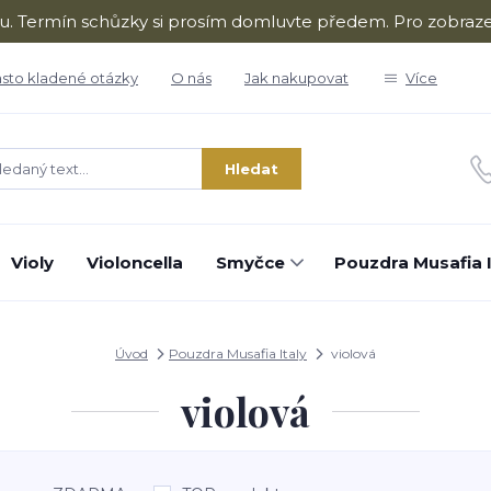
ru. Termín schůzky si prosím domluvte předem. Pro zobraze
sto kladené otázky
O nás
Jak nakupovat
Více
Hledat
Violy
Violoncella
Smyčce
Pouzdra Musafia I
Úvod
Pouzdra Musafia Italy
violová
violová