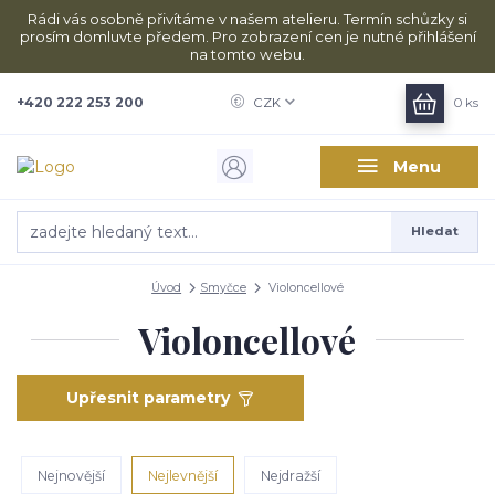
Rádi vás osobně přivítáme v našem atelieru. Termín schůzky si
prosím domluvte předem. Pro zobrazení cen je nutné přihlášení
na tomto webu.
+420 222 253 200
CZK
0
ks
Menu
Hledat
Úvod
Smyčce
Violoncellové
Violoncellové
Upřesnit parametry
Nejnovější
Nejlevnější
Nejdražší