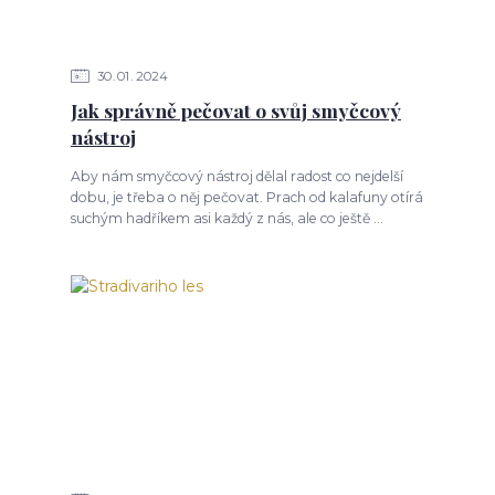
30
01
2024
Jak správně pečovat o svůj smyčcový
nástroj
Aby nám smyčcový nástroj dělal radost co nejdelší
dobu, je třeba o něj pečovat. Prach od kalafuny otírá
suchým hadříkem asi každý z nás, ale co ještě ...