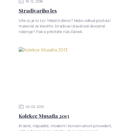
19
12
2018
Stradivariho les
Víte co je to tzv. Měsíční dřevo? Nebo odkud pochází
materiál ze kterého Stradivari stavěl své skvostné
nástroje? Pak si přečtěte náš článek.
03
03
2013
Kolekce Musafia 2013
Krásné, nápadité, moderní i konzervativní provedení,