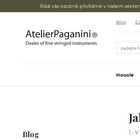
Rádi vás osobně přivítáme v našem atelie
Blog
Ča
Housle
J
Blog
1 - 