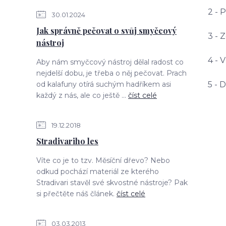
2 - 
30.01.2024
Jak správně pečovat o svůj smyčcový
3 - 
nástroj
4 - 
Aby nám smyčcový nástroj dělal radost co
nejdelší dobu, je třeba o něj pečovat. Prach
od kalafuny otírá suchým hadříkem asi
5 - 
každý z nás, ale co ještě ...
číst celé
19.12.2018
Stradivariho les
Víte co je to tzv. Měsíční dřevo? Nebo
odkud pochází materiál ze kterého
Stradivari stavěl své skvostné nástroje? Pak
si přečtěte náš článek.
číst celé
03.03.2013