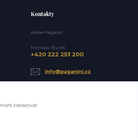
Kontakty
Atelier Paganini
Miroslav Bureš
+420 222 253 200
info@paganini.cz
 mohli zobrazovat