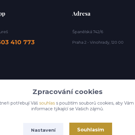
pp
Adresa
ureš
Španělská 742/6
603 410 773
Praha 2 - Vinohrady, 120 00
Zpracování cookies
tneři potřebují Váš
souhlas
s použitím souborů cookies, aby Vám
informace týkající se Vašich zájmů.
Souhlasím
Nastavení