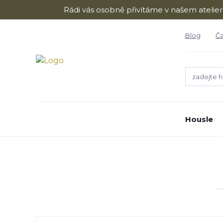
Rádi vás osobně přivítáme v našem atelie
Blog
Ča
Housle