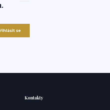
.
řihlásit se
Kontakty