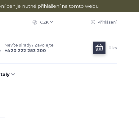
ní cen je nutné přihlášení na tomto webu.
CZK
Přihlášení
Nevíte si rady? Zavolejte.
0
ks
+420 222 253 200
taly