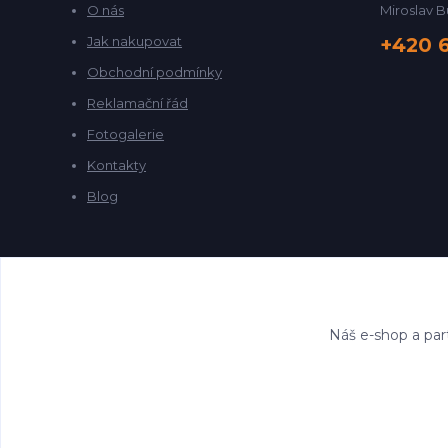
O nás
Miroslav B
Jak nakupovat
+420 
Obchodní podmínky
Reklamační řád
Fotogalerie
Kontakty
Blog
Náš e-shop a par