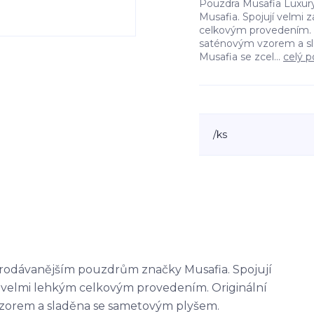
Pouzdra Musafia Luxury
Musafia. Spojují velmi 
celkovým provedením. Or
saténovým vzorem a sl
Musafia se zcel...
celý p
/
ks
jprodávanějším pouzdrům značky Musafia. Spojují
 a velmi lehkým celkovým provedením. Originální
 vzorem a sladěna se sametovým plyšem.