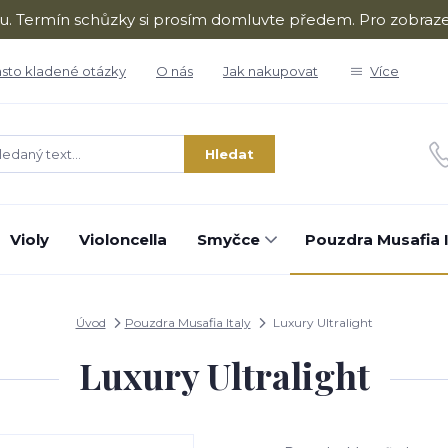
ru. Termín schůzky si prosím domluvte předem. Pro zobraze
sto kladené otázky
O nás
Jak nakupovat
Více
Hledat
Violy
Violoncella
Smyčce
Pouzdra Musafia I
Úvod
Pouzdra Musafia Italy
Luxury Ultralight
Luxury Ultralight