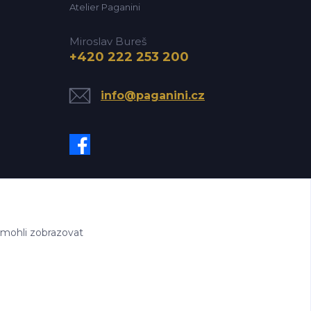
Atelier Paganini
Miroslav Bureš
+420 222 253 200
info@paganini.cz
 mohli zobrazovat