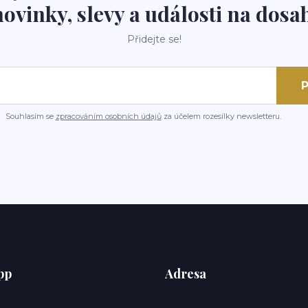
novinky, slevy a události na dosah
Přidejte se!
P
Souhlasím se
zpracováním osobních údajů
za účelem rozesílky newsletteru.
pp
Adresa