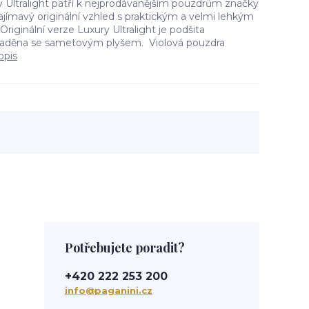
 Ultralight patří k nejprodávanějším pouzdrům značky
zajímavý originální vzhled s praktickým a velmi lehkým
iginální verze Luxury Ultralight je podšita
aděna se sametovým plyšem. Violová pouzdra
opis
Potřebujete poradit?
+420 222 253 200
info@paganini.cz