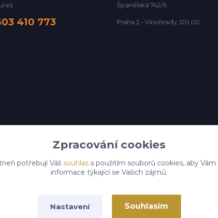
ureš
Španělská 742/6
603 410 773
Praha 2 - Vinohrady, 120 00
Zpracování cookies
tneři potřebují Váš
souhlas
s použitím souborů cookies, aby Vám
informace týkající se Vašich zájmů.
Atelier Paganini s.r.o. 2025
Vytvořeno na
Eshop-rychle.cz
Souhlasím
Nastavení