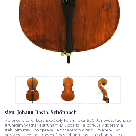
sign. Johann Bašta, Schönbach
Violoncello schönbaschské školy kolem roku 1920. Je nově seřízeno se
struníkem Wittner a strunami D´Addario Helicore. Je v dobrém a
stabilním stavu po opravě. Je označeno vignetou: "Saiten- und
Musikinstrumenten- Geschäft des Johann Bašta in Schönbach bei