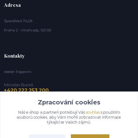
Adresa
Španělská 742/6
Praha 2 - Vinohrady, 120 00
Kontakty
Atelier Paganini
Miroslav Bureš
+420 222 253 200
Zpracování cookies
info@paganini.cz
Náš e-shop a partneři potřebují Váš
souhlas
s použitím
souborů cookies, aby Vám mohli zobrazovat informace
týkající se Vašich zájmů.