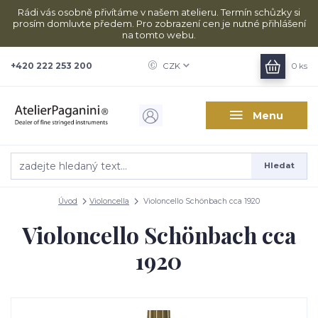
Rádi vás osobně přivítáme v našem atelieru. Termín schůzky si
prosím domluvte předem. Pro zobrazení cen je nutné přihlášení
na tomto webu.
+420 222 253 200
CZK
0
ks
Menu
Hledat
Úvod
Violoncella
Violoncello Schönbach cca 1920
Violoncello Schönbach cca
1920