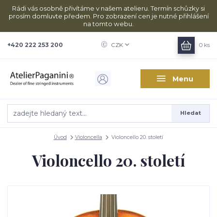
Rádi vás osobně přivítáme v našem atelieru. Termín schůzky si
prosím domluvte předem. Pro zobrazení cen je nutné přihlášení
na tomto webu.
+420 222 253 200
CZK
0
ks
Menu
Hledat
Úvod
Violoncella
Violoncello 20. století
Violoncello 20. století