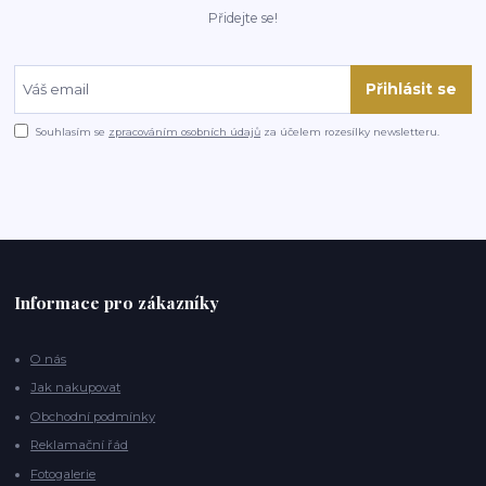
Přidejte se!
Přihlásit se
Souhlasím se
zpracováním osobních údajů
za účelem rozesílky newsletteru.
Informace pro zákazníky
O nás
Jak nakupovat
Obchodní podmínky
Reklamační řád
Fotogalerie