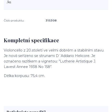
/
ks
Číslo produktu:
315308
Kompletní specifikace
Violoncello z 20.století ve velmi dobrém a stabilním stavu.
Je nově seřízeno se strunami D´Addario Helicore. Je
označeno razítkem a vignetou: "Lutherie Artistique J.
Lavest Annee 1938 No 158".
Délka korpusu: 75,4 cm.
Potřebujete poradit?