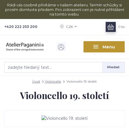
Rádi vás osobně přivítáme v našem atelieru. Termín schůzky si
prosím domluvte předem. Pro zobrazení cen je nutné přihlášení
na tomto webu.
+420 222 253 200
CZK
0
ks
Menu
Hledat
Úvod
Violoncella
Violoncello 19. století
Violoncello 19. století