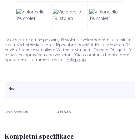
Violoncello z druhé poloviny 19.století ve velmi dobrém a stabilním
stavu. Vrchní deska je pravděpodobně pozdější. Krk je přesazen. Je
nově seřízeno se struníkem Wittner a strunami Pirastro Obligato. Je
označeno opravárenskou vignetou: "Giacco Antonio fabricatore e
riparatore di instrumenti music...
celý popis
/
ks
Číslo produktu:
317333
Kompletní specifikace