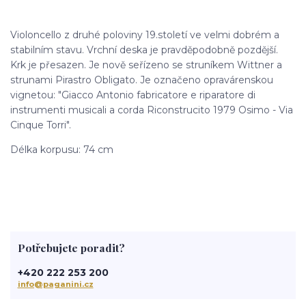
Violoncello z druhé poloviny 19.století ve velmi dobrém a
stabilním stavu. Vrchní deska je pravděpodobně pozdější.
Krk je přesazen. Je nově seřízeno se struníkem Wittner a
strunami Pirastro Obligato. Je označeno opravárenskou
vignetou: "Giacco Antonio fabricatore e riparatore di
instrumenti musicali a corda Riconstrucito 1979 Osimo - Via
Cinque Torri".
Délka korpusu: 74 cm
Potřebujete poradit?
+420 222 253 200
info@paganini.cz