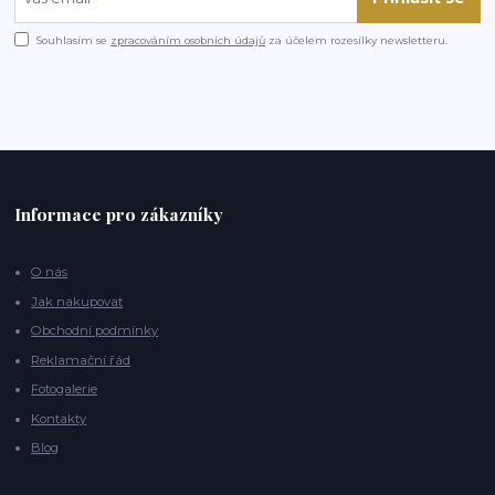
Souhlasím se
zpracováním osobních údajů
za účelem rozesílky newsletteru.
Informace pro zákazníky
O nás
Jak nakupovat
Obchodní podmínky
Reklamační řád
Fotogalerie
Kontakty
Blog