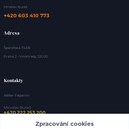
Miroslav Bureš
+420 603 410 773
Adresa
Španělská 742/6
Praha 2 - Vinohrady, 120 00
Kontakty
Atelier Paganini
Miroslav Bureš
+420 222 253 200
Zpracování cookies
info@paganini.cz