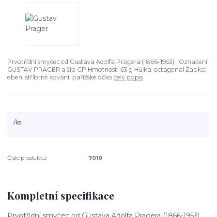
Prvotřídní smyčec od Gustava Adolfa Pragera (1866-1953). Označení:
GUSTAV PRAGER a šíp GP Hmotnost: 63 g Hůlka: octagonal Žabka:
eben, stříbrné kování, pařížské očko
celý popis
/
ks
Číslo produktu:
7010
Kompletní specifikace
Prvotřídní smyčec od Gustava Adolfa Pragera (1866-1953).