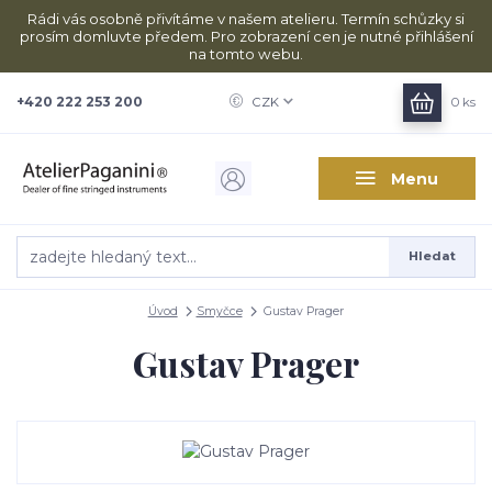
Rádi vás osobně přivítáme v našem atelieru. Termín schůzky si
prosím domluvte předem. Pro zobrazení cen je nutné přihlášení
na tomto webu.
+420 222 253 200
CZK
0
ks
Menu
Hledat
Úvod
Smyčce
Gustav Prager
Gustav Prager