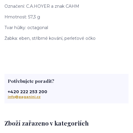
Označení: C.A.HOYER a znak CAHM
Hmotnost: 57,3 g
Tvar hůlky: octagonal
Žabka: eben, stříbrné kování, perleťové očko
Potřebujete poradit?
+420 222 253 200
info@paganini.cz
Zboží zařazeno v kategoriích