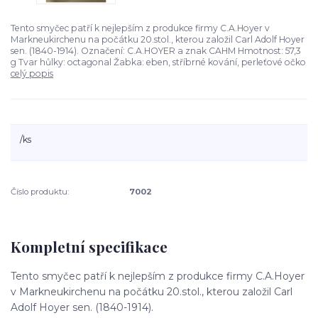
Tento smyčec patří k nejlepším z produkce firmy C.A.Hoyer v
Markneukirchenu na počátku 20.stol., kterou založil Carl Adolf Hoyer
sen. (1840-1914). Označení: C.A.HOYER a znak CAHM Hmotnost: 57,3
g Tvar hůlky: octagonal Žabka: eben, stříbrné kování, perleťové očko
celý popis
/
ks
Číslo produktu:
7002
Kompletní specifikace
Tento smyčec patří k nejlepším z produkce firmy C.A.Hoyer
v Markneukirchenu na počátku 20.stol., kterou založil Carl
Adolf Hoyer sen. (1840-1914).