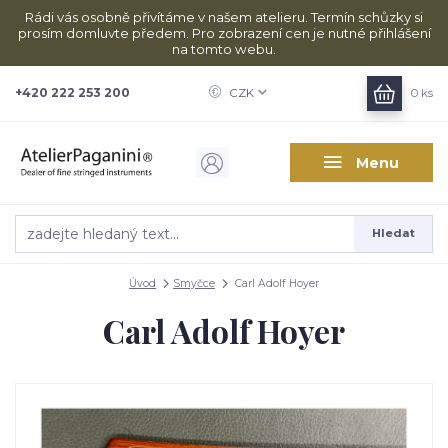
Rádi vás osobně přivítáme v našem atelieru. Termín schůzky si
prosím domluvte předem. Pro zobrazení cen je nutné přihlášení
na tomto webu.
+420 222 253 200
CZK
0
ks
Menu
Hledat
Úvod
Smyčce
Carl Adolf Hoyer
Carl Adolf Hoyer