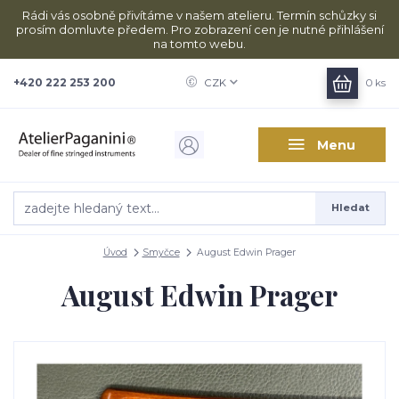
Rádi vás osobně přivítáme v našem atelieru. Termín schůzky si
prosím domluvte předem. Pro zobrazení cen je nutné přihlášení
na tomto webu.
+420 222 253 200
CZK
0
ks
Menu
Hledat
Úvod
Smyčce
August Edwin Prager
August Edwin Prager