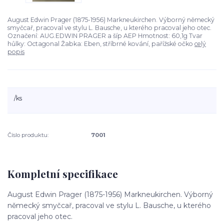
August Edwin Prager (1875-1956) Markneukirchen. Výborný německý
smyčcař, pracoval ve stylu L. Bausche, u kterého pracoval jeho otec.
Označení: AUG.EDWIN PRAGER a šíp AEP Hmotnost: 60,1g Tvar
hůlky: Octagonal Žabka: Eben, stříbrné kování, pařížské očko
celý
popis
/
ks
Číslo produktu:
7001
Kompletní specifikace
August Edwin Prager (1875-1956) Markneukirchen. Výborný
německý smyčcař, pracoval ve stylu L. Bausche, u kterého
pracoval jeho otec.