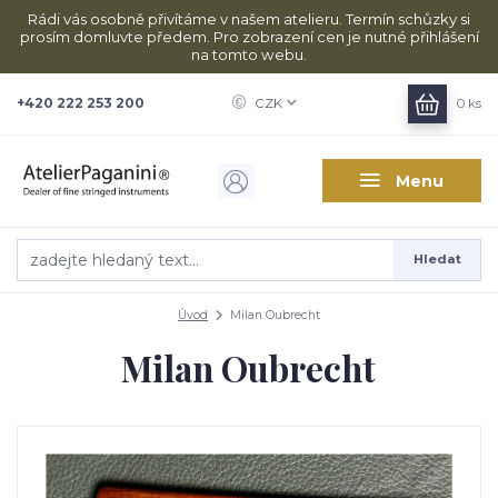
Rádi vás osobně přivítáme v našem atelieru. Termín schůzky si
prosím domluvte předem. Pro zobrazení cen je nutné přihlášení
na tomto webu.
+420 222 253 200
CZK
0
ks
Menu
Hledat
Úvod
Milan Oubrecht
Milan Oubrecht