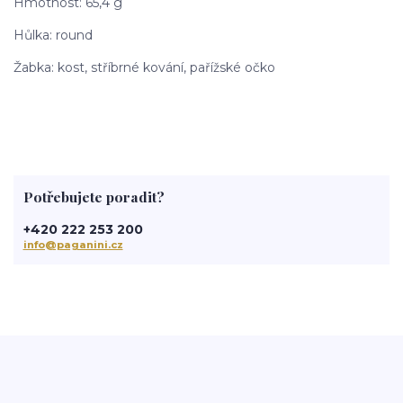
Hmotnost: 65,4 g
Hůlka: round
Žabka: kost, stříbrné kování, pařížské očko
Potřebujete poradit?
+420 222 253 200
info@paganini.cz