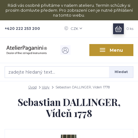
Rádi vás osobně přivítáme v našem atelieru. Termín schůzky si
prosím domluvte předem. Pro zobrazení cen je nutné přihlášení
na tomto webu.
+420 222 253 200
CZK
0
ks
Menu
Hledat
Úvod
Violy
Sebastian DALLINGER, Vídeň 1778
Sebastian DALLINGER,
Vídeň 1778