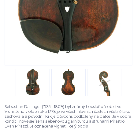
Sebastian Dallinger (1735 - 1809) byl známý houslař působící ve
Vídni. Jeho viola z roku 1778 je ve všech hlavních částech včetně laku
zachovalá a původní. Krk je původní, podložený na patce. Je v dobré
kondici, nově seřízena s ebenovou garniturou a strunami Pirastro
Evah Pirazzi. Je označena vignet...
celý popis