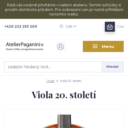
Rádi vás osobně přivítáme v našem atelieru. Termín schůzky si
prosím domluvte předem. Pro zobrazení cen je nutné přihlášení
na tomto webu.
+420 222 253 200
CZK
0
ks
Menu
Hledat
Úvod
Viola 20. století
Viola 20. století