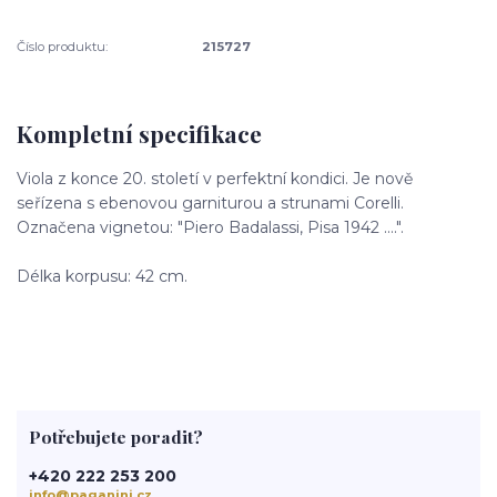
Číslo produktu:
215727
Kompletní specifikace
Viola z konce 20. století v perfektní kondici. Je nově
seřízena s ebenovou garniturou a strunami Corelli.
Označena vignetou: "Piero Badalassi, Pisa 1942 ....".
Délka korpusu: 42 cm.
Potřebujete poradit?
+420 222 253 200
info@paganini.cz