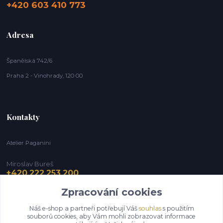
+420 603 410 773
Adresa
Španělská 742/6
Praha 2 - Vinohrady, 120 00
Kontakty
Atelier Paganini
Miroslav Bureš
+420 222 253 200
Zpracování cookies
info@paganini.cz
Náš e-shop a partneři potřebují Váš
souhlas
s použitím
souborů cookies, aby Vám mohli zobrazovat informace