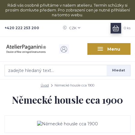
Rádi vás osobně přivítáme v našem atelieru. Termín schůzky si
prosím domluvte předem. Pro zobrazení cen je nutné přihlášení
na tomto webu.
+420 222 253 200
CZK
0
ks
Menu
Hledat
Úvod
Německé housle cca 1900
Německé housle cca 1900