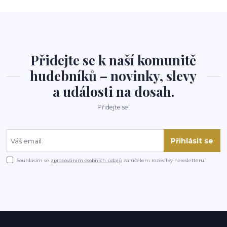
Přidejte se k naší komunitě
hudebníků – novinky, slevy
a události na dosah.
Přidejte se!
Přihlásit se
Souhlasím se
zpracováním osobních údajů
za účelem rozesílky newsletteru.