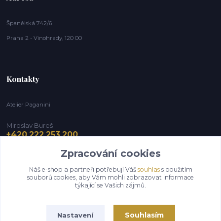
Španělská 742/6
Praha 2 - Vinohrady, 120 00
Kontakty
Atelier Paganini
Miroslav Bureš
+420 222 253 200
Zpracování cookies
info@paganini.cz
Náš e-shop a partneři potřebují Váš
souhlas
s použitím
souborů cookies, aby Vám mohli zobrazovat informace
týkající se Vašich zájmů.
Souhlasím
Nastavení