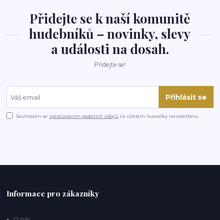
Přidejte se k naší komunitě
hudebníků – novinky, slevy
a události na dosah.
Přidejte se!
Přihlásit se
Souhlasím se
zpracováním osobních údajů
za účelem rozesílky newsletteru.
Informace pro zákazníky
O nás