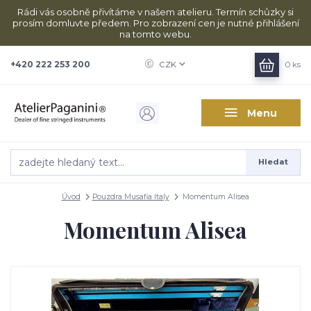
Rádi vás osobně přivítáme v našem atelieru. Termín schůzky si
prosím domluvte předem. Pro zobrazení cen je nutné přihlášení
na tomto webu.
+420 222 253 200
CZK
0
ks
Menu
Hledat
Úvod
Pouzdra Musafia Italy
Momentum Alisea
Momentum Alisea