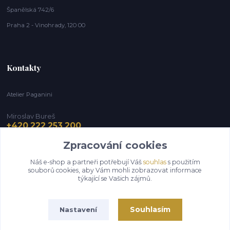
Španělská 742/6
Praha 2 - Vinohrady, 120 00
Kontakty
Atelier Paganini
Miroslav Bureš
+420 222 253 200
Zpracování cookies
info@paganini.cz
Náš e-shop a partneři potřebují Váš
souhlas
s použitím
souborů cookies, aby Vám mohli zobrazovat informace
týkající se Vašich zájmů.
Souhlasím
Nastavení