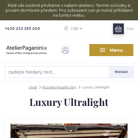
Rádi vás osobně přivítáme v našem atelieru. Termín schůzky si
prosím domluvte předem. Pro zobrazení cen je nutné přihlášení
na tomto webu.
+420 222 253 200
CZK
0
ks
Menu
Hledat
Úvod
Pouzdra Musafia Italy
Luxury Ultralight
Luxury Ultralight