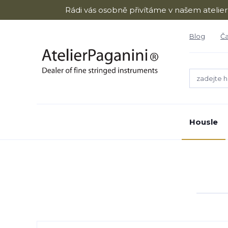
Rádi vás osobně přivítáme v našem atelie
Blog
Ča
Housle