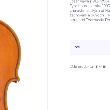
Josef Vávra (1912-1998
Tyto housle z roku 199
charakteristickým příkl
zachovalé a původní. H
strunami Thomastik Do.
/
ks
Číslo produktu:
114115