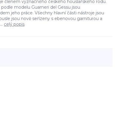
) je členem význačného českého houslařského rodu.
3 podle modelu Guarneri del Gessu jsou
adem jeho práce. Všechny hlavní části nástroje jsou
ousle jsou nově seřízeny s ebenovou garniturou a
..
celý popis