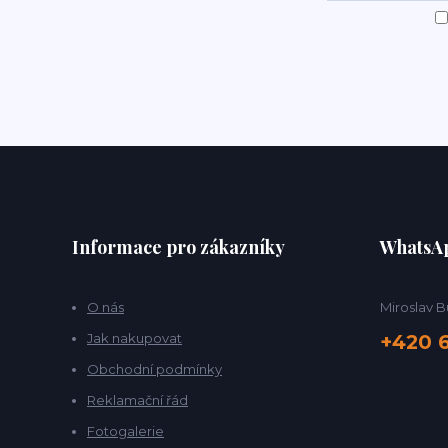
Informace pro zákazníky
WhatsA
O nás
Miroslav B
Jak nakupovat
+420 
Obchodní podmínky
Reklamační řád
Fotogalerie