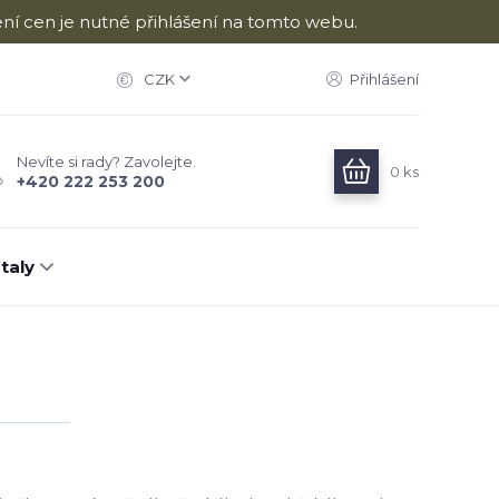
ní cen je nutné přihlášení na tomto webu.
CZK
Přihlášení
Nevíte si rady? Zavolejte.
0
ks
+420 222 253 200
taly