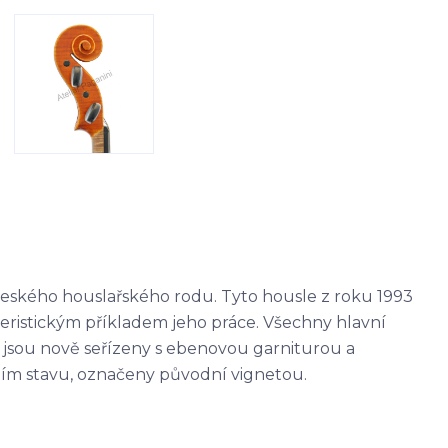
českého houslařského rodu. Tyto housle z roku 1993
eristickým příkladem jeho práce. Všechny hlavní
e jsou nově seřízeny s ebenovou garniturou a
ím stavu, označeny původní vignetou.