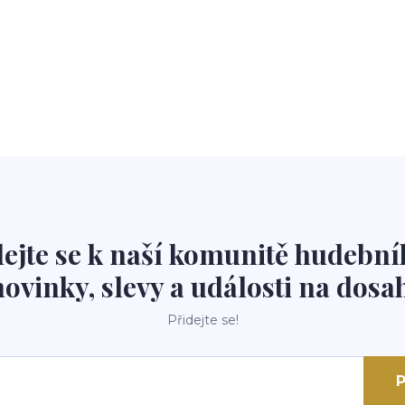
dejte se k naší komunitě hudební
novinky, slevy a události na dosah
Přidejte se!
P