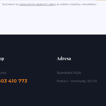
Souhlasím se
zpracováním osobních údajů
za účelem rozesílky newsletteru.
pp
Adresa
ureš
Španělská 742/6
603 410 773
Praha 2 - Vinohrady, 120 00