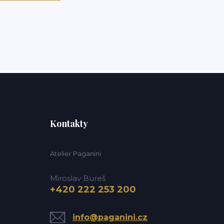
Kontakty
Atelier Paganini
Miroslav Bureš
+420 222 253 200
info@paganini.cz