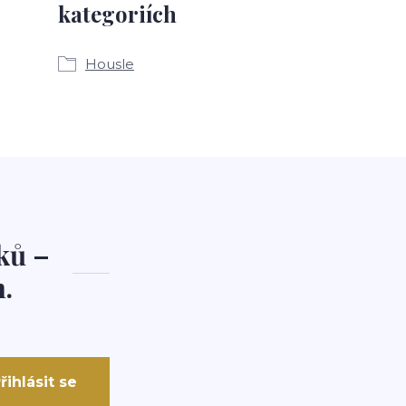
kategoriích
Housle
ků –
.
řihlásit se