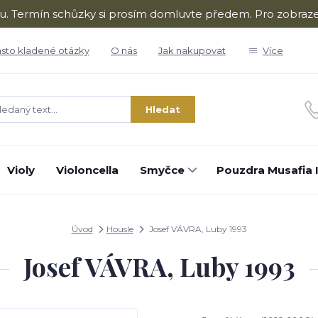
ru. Termín schůzky si prosím domluvte předem. Pro zobraze
sto kladené otázky
O nás
Jak nakupovat
Více
Hledat
Violy
Violoncella
Smyčce
Pouzdra Musafia I
Úvod
Housle
Josef VÁVRA, Luby 1993
Josef VÁVRA, Luby 1993