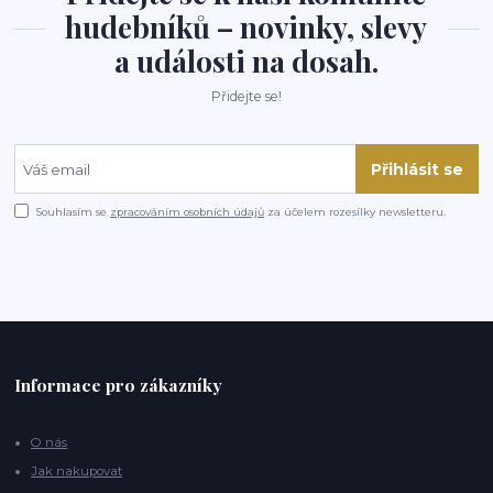
hudebníků – novinky, slevy
a události na dosah.
Přidejte se!
Přihlásit se
Souhlasím se
zpracováním osobních údajů
za účelem rozesílky newsletteru.
Informace pro zákazníky
O nás
Jak nakupovat