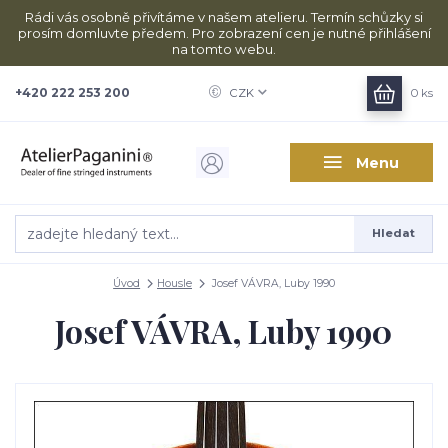
Rádi vás osobně přivítáme v našem atelieru. Termín schůzky si
prosím domluvte předem. Pro zobrazení cen je nutné přihlášení
na tomto webu.
+420 222 253 200
CZK
0
ks
Menu
Hledat
Úvod
Housle
Josef VÁVRA, Luby 1990
Josef VÁVRA, Luby 1990