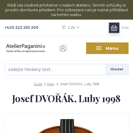
Rádi vás osobně přivítáme v našem atelieru. Termín schůzky si
prosím domluvte předem. Pro zobrazení cen je nutné přihlášení
na tomto webu.
+420 222 253 200
CZK
0
ks
Menu
Hledat
Úvod
Violy
Josef DVOŘÁK, Luby 1998
Josef DVOŘÁK, Luby 1998