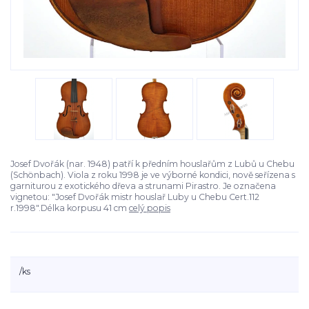
Josef Dvořák (nar. 1948) patří k předním houslařům z Lubů u Chebu
(Schönbach). Viola z roku 1998 je ve výborné kondici, nově seřízena s
garniturou z exotického dřeva a strunami Pirastro. Je označena
vignetou: "Josef Dvořák mistr houslař Luby u Chebu Cert.112
r.1998".Délka korpusu 41 cm
celý popis
/
ks