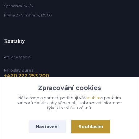
Španělská 742/6
Praha 2 - Vinohrady, 120 00
Kontakty
Atelier Paganini
Miroslav Bureš
+420 222 253 200
Zpracování cookies
info@paganini.cz
Náš e-shop a partneři potřebují Váš
souhlas
s použitím
souborů cookies, aby Vám mohli zobrazovat informace
týkající se Vašich zájmů.
Souhlasím
Nastavení