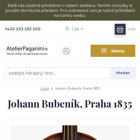
Rádi vás osobně přivítáme v našem atelieru. Termín schůzky si
prosím domluvte předem. Pro zobrazení cen je nutné přihlášení
na tomto webu.
+420 222 253 200
CZK
0
ks
Menu
Hledat
Úvod
Johann Bubeník, Praha 1835
Johann Bubeník, Praha 1835