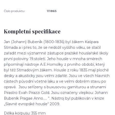
Číslo produktu:
111865
Kompletní specifikace
Jan (Johann) Bubeník (1800-1836) byl žákem Kašpara
Strnada a i přes to, že se nedožil vyššího věku, se stačil
zařadit mezi významné zástupce pražské houslařské školy
první poloviny 19.století. Jeho housle v mnoha směrech
připomínají nástroje A.E.Homolky z prvního období, který
byl též Strnadovým žákem. Housle z roku 1835 mají ploché
desky a akusticky jsou velmi zdařilé. Jsou ve všech hlavních
částech původní včetně laku a ve velmi dobrém stavu po
opravě. Jsou seřízeny s buxusovou garniturou a strunami
Pirastro Evah Pirazzi Gold. Jsou označeny vlepkou: Johann
Bubeník Pragae Anno….. ”. Nástroj byl publikován v knize
„Slavné evropské housle“ 2009.
Délka korpusu: 355 mm