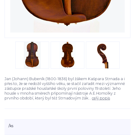
Jan (Johann) Bubeník (1800-1836) byl žákem Kašpara Strnada a i
přes to, že se nedožil vyššího věku, se stačil zařadit mezi významné
zástupce pražské houslařské školy první poloviny 19.století. Jeho
housle v mnoha směrech připomínají nástroje A.E.Homolky z
prvního období, který byl též Strnadovým žák...
celý popis
/
ks