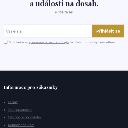
a události na dosah.
Přidejte se!
Přihlásit se
Souhlasím se
zpracováním osobních údajů
za účelem rozesílky newsletteru.
Informace pro zákazníky
O nás
Jak nakupovat
Obchodní podmínky
Reklamační řád