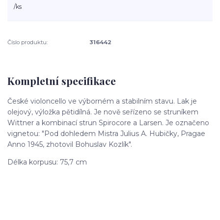
/
ks
Číslo produktu:
316442
Kompletní specifikace
České violoncello ve výborném a stabilním stavu. Lak je
olejový, výložka pětidílná. Je nově seřízeno se struníkem
Wittner a kombinací strun Spirocore a Larsen. Je označeno
vignetou: "Pod dohledem Mistra Julius A. Hubičky, Pragae
Anno 1945, zhotovil Bohuslav Kozlík".
Délka korpusu: 75,7 cm