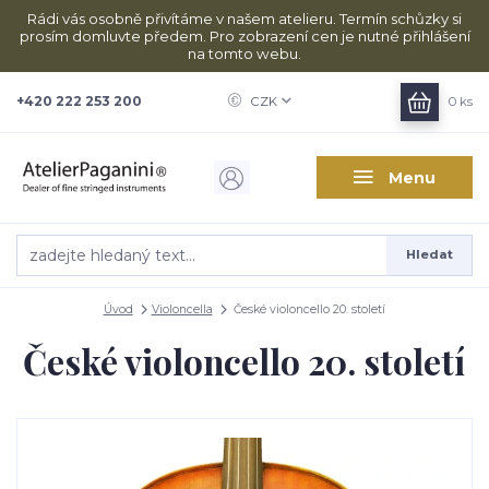
Rádi vás osobně přivítáme v našem atelieru. Termín schůzky si
prosím domluvte předem. Pro zobrazení cen je nutné přihlášení
na tomto webu.
+420 222 253 200
CZK
0
ks
Menu
Hledat
Úvod
Violoncella
České violoncello 20. století
České violoncello 20. století