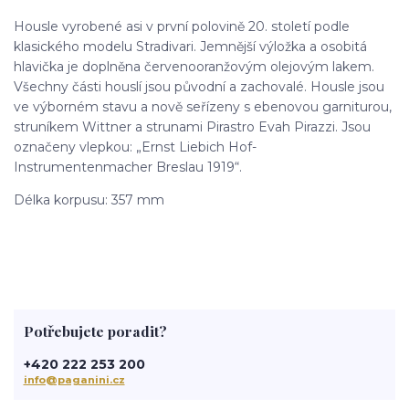
Housle vyrobené asi v první polovině 20. století podle
klasického modelu Stradivari. Jemnější výložka a osobitá
hlavička je doplněna červenooranžovým olejovým lakem.
Všechny části houslí jsou původní a zachovalé. Housle jsou
ve výborném stavu a nově seřízeny s ebenovou garniturou,
struníkem Wittner a strunami Pirastro Evah Pirazzi. Jsou
označeny vlepkou: „Ernst Liebich Hof-
Instrumentenmacher Breslau 1919“.
Délka korpusu: 357 mm
Potřebujete poradit?
+420 222 253 200
info@paganini.cz