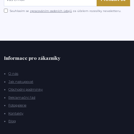
Souhlasím se
zpracováním osobních údajů
za účelem rozesílky newsletteru.
Informace pro zákazníky
O nás
Jak nakupovat
Obchodní podmínky
Reklamační řád
Fotogalerie
Kontakty
Blog