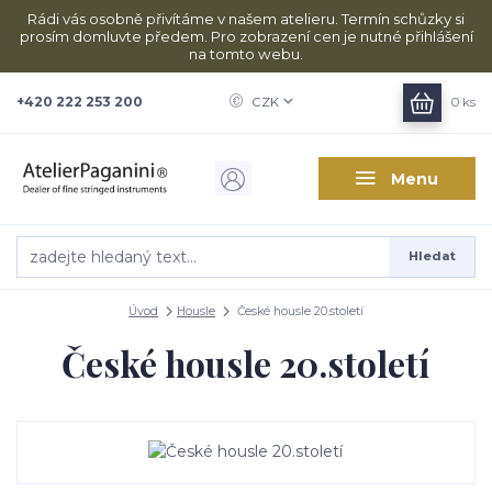
Rádi vás osobně přivítáme v našem atelieru. Termín schůzky si
prosím domluvte předem. Pro zobrazení cen je nutné přihlášení
na tomto webu.
+420 222 253 200
CZK
0
ks
Menu
Hledat
Úvod
Housle
České housle 20.století
České housle 20.století