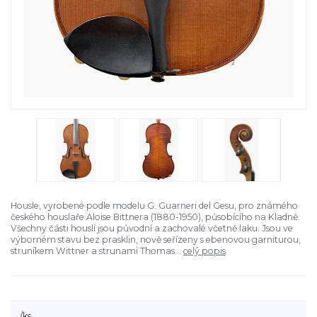
Housle, vyrobené podle modelu G. Guarneri del Gesu, pro známého
českého houslaře Aloise Bittnera (1880-1950), působícího na Kladně.
Všechny části houslí jsou původní a zachovalé včetně laku. Jsou ve
výborném stavu bez prasklin, nově seřízeny s ebenovou garniturou,
struníkem Wittner a strunami Thomas...
celý popis
/
ks