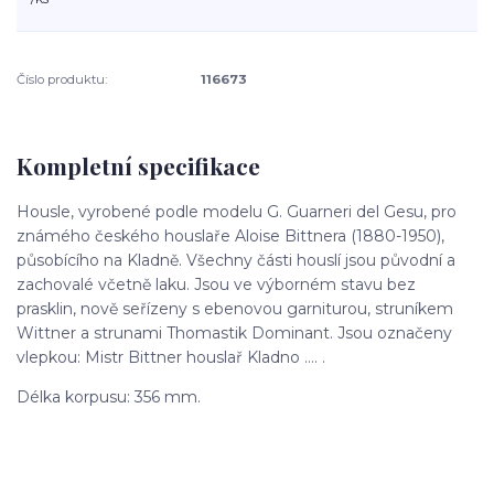
Číslo produktu:
116673
Kompletní specifikace
Housle, vyrobené podle modelu G. Guarneri del Gesu, pro
známého českého houslaře Aloise Bittnera (1880-1950),
působícího na Kladně. Všechny části houslí jsou původní a
zachovalé včetně laku. Jsou ve výborném stavu bez
prasklin, nově seřízeny s ebenovou garniturou, struníkem
Wittner a strunami Thomastik Dominant. Jsou označeny
vlepkou: Mistr Bittner houslař Kladno …. .
Délka korpusu: 356 mm.