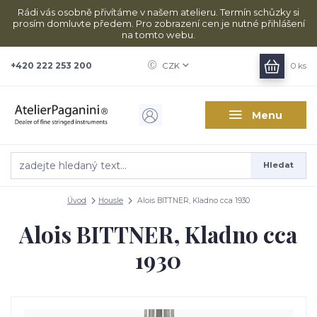
Rádi vás osobně přivítáme v našem atelieru. Termín schůzky si
prosím domluvte předem. Pro zobrazení cen je nutné přihlášení
na tomto webu.
+420 222 253 200
CZK
0
ks
Menu
Hledat
Úvod
Housle
Alois BITTNER, Kladno cca 1930
Alois BITTNER, Kladno cca
1930