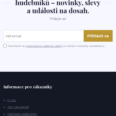
hudebníků – novinky, slevy
a události na dosah.
Přidejte se!
Přihlásit se
Souhlasím se
zpracováním osobních údajů
za účelem rozesílky newsletteru.
Informace pro zákazníky
O nás
Jak nakupovat
Obchodní podmínky