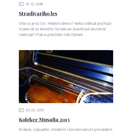
19
12
2018
Stradivariho les
Víte co je to tzv. Měsíční dřevo? Nebo odkud pochází
materiál ze kterého Stradivari stavěl své skvostné
nástroje? Pak si přečtěte náš článek.
03
03
2013
Kolekce Musafia 2013
Krásné, nápadité, moderní i konzervativní provedení,