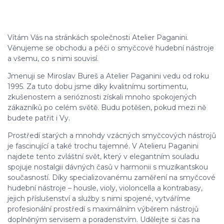
Vítám Vás na stránkách společnosti Atelier Paganini.
Věnujeme se obchodu a péči o smyčcové hudební nástroje
a všemu, co s nimi souvisí.
Jmenuji se Miroslav Bureš a Atelier Paganini vedu od roku
1995. Za tuto dobu jsme díky kvalitnímu sortimentu,
zkušenostem a serióznosti získali mnoho spokojených
zákazníků po celém světě. Budu potěšen, pokud mezi ně
budete patřit i Vy.
Prostředí starých a mnohdy vzácných smyčcových nástrojů
je fascinující a také trochu tajemné. V Atelieru Paganini
najdete tento zvláštní svět, který v elegantním souladu
spojuje nostalgii dávných časů v harmonii s muzikantskou
současností. Díky specializovanému zaměření na smyčcové
hudební nástroje – housle, violy, violoncella a kontrabasy,
jejich příslušenství a služby s nimi spojené, vytváříme
profesionální prostředí s maximálním výběrem nástrojů
doplněným servisem a poradenstvím. Udělejte si čas na