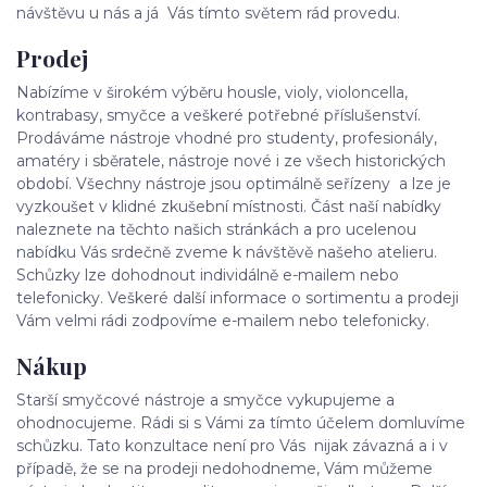
návštěvu u nás a já Vás tímto světem rád provedu.
Prodej
Nabízíme v širokém výběru housle, violy, violoncella,
kontrabasy, smyčce a veškeré potřebné příslušenství.
Prodáváme nástroje vhodné pro studenty, profesionály,
amatéry i sběratele, nástroje nové i ze všech historických
období. Všechny nástroje jsou optimálně seřízeny a lze je
vyzkoušet v klidné zkušební místnosti. Část naší nabídky
naleznete na těchto našich stránkách a pro ucelenou
nabídku Vás srdečně zveme k návštěvě našeho atelieru.
Schůzky lze dohodnout individálně e-mailem nebo
telefonicky. Veškeré další informace o sortimentu a prodeji
Vám velmi rádi zodpovíme e-mailem nebo telefonicky.
Nákup
Starší smyčcové nástroje a smyčce vykupujeme a
ohodnocujeme. Rádi si s Vámi za tímto účelem domluvíme
schůzku. Tato konzultace není pro Vás nijak závazná a i v
případě, že se na prodeji nedohodneme, Vám můžeme