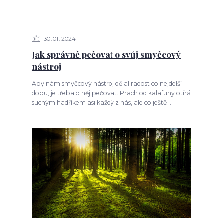
30
01
2024
Jak správně pečovat o svůj smyčcový
nástroj
Aby nám smyčcový nástroj dělal radost co nejdelší
dobu, je třeba o něj pečovat. Prach od kalafuny otírá
suchým hadříkem asi každý z nás, ale co ještě ...