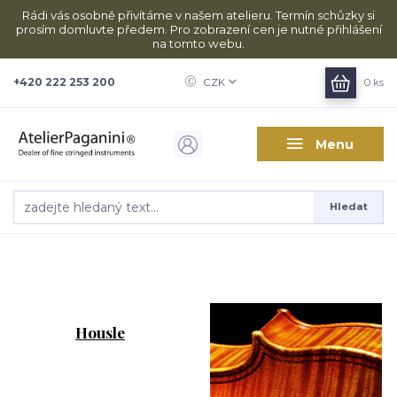
Rádi vás osobně přivítáme v našem atelieru. Termín schůzky si
prosím domluvte předem. Pro zobrazení cen je nutné přihlášení
na tomto webu.
+420 222 253 200
CZK
0
ks
Menu
Hledat
Housle