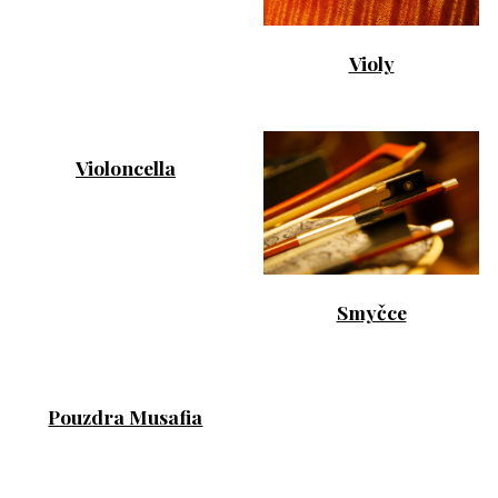
Violy
Violoncella
Smyčce
Pouzdra Musafia